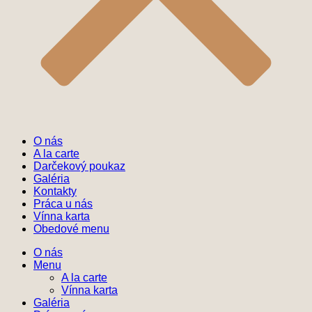
O nás
A la carte
Darčekový poukaz
Galéria
Kontakty
Práca u nás
Vínna karta
Obedové menu
O nás
Menu
A la carte
Vínna karta
Galéria