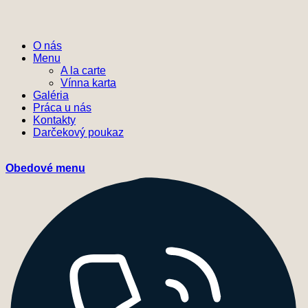
O nás
Menu
A la carte
Vínna karta
Galéria
Práca u nás
Kontakty
Darčekový poukaz
Obedové menu