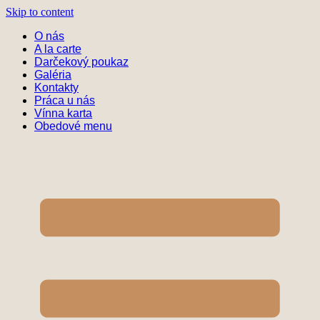
Skip to content
O nás
A la carte
Darčekový poukaz
Galéria
Kontakty
Práca u nás
Vínna karta
Obedové menu